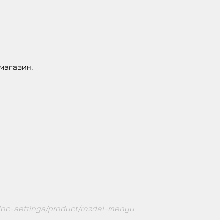
магазин.
/doc-settings/product/razdel-menyu