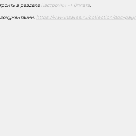
троить в разделе
Настройки -> Оплата
.
 документации:
https://www.insales.ru/collection/doc-pa